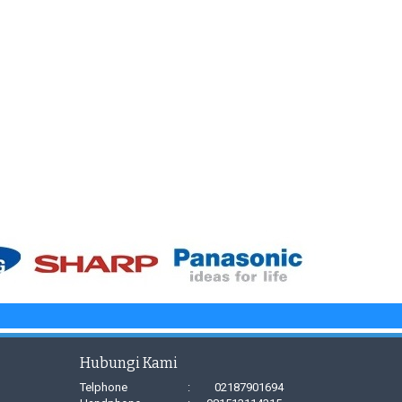
Hubungi Kami
Telphone
:
02187901694