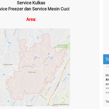
Service Kulkas
vice Freezer dan Service Mesin Cuci
Area:
ve
An
an
==
T
==
Ma
Ar
ar
==
==
Te
da
ka