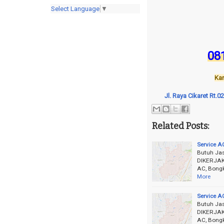
Select Language
▼
08
Kam
Jl. Raya Cikaret Rt.
Related Posts:
Service A
Butuh Ja
DIKERJAKA
AC, Bongk
More
Service A
Butuh Ja
DIKERJAKA
AC, Bongk