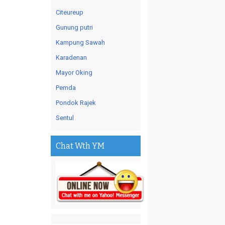
Citeureup
Gunung putri
Kampung Sawah
Karadenan
Mayor Oking
Pemda
Pondok Rajek
Sentul
Chat Wth YM