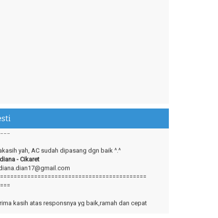
ry good service and fast
di - Cibinong
dihamzah.anzah@gmail.com
===========================================
esti
===
kasih yah, AC sudah dipasang dgn baik ^.^
diana - Cikaret
diana.dian17@gmail.com
===========================================
===
rima kasih atas responsnya yg baik,ramah dan cepat
lam menyelesaikan setiap permasalahan
mi..Terima kasih :-)