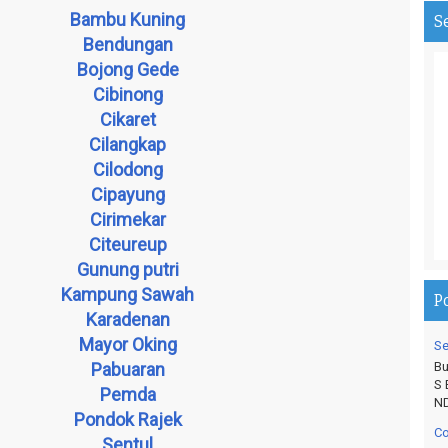
Fa
Bambu Kuning
S
fa
Bendungan
==
==
Bojong Gede
Cibinong
Te
Cikaret
Ad
Ad
Cilangkap
==
Cilodong
==
Cipayung
Cirimekar
Citeureup
Gunung putri
Kampung Sawah
P
Karadenan
Mayor Oking
Se
Bu
Pabuaran
S 
Pemda
ND
Pondok Rajek
Co
Sentul