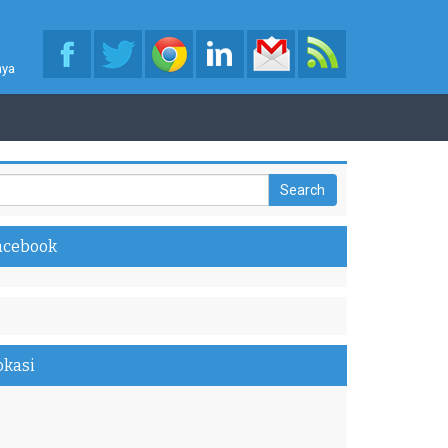
nya
acebook
okasi