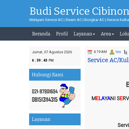
Budi Service Cibino
Melayani Service AC | Steam AC | Bongkar AC | Service Kulka
Beranda
Profil
Layanan
Area
Lok
4:19 AM
tes
Jumat, 07 Agustus 2026
Service AC/Kul
:
:
6
39
44
PM
Hubungi Kami
M
E
L
A
Y
A
NI S
E
RV
Layanan
Serv