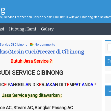
ng
s | Service Freezer dan Service Mesin Cuci untuk wilayah Cibinong dan sekitar
asi
Hubungi Kami
Galery
Service Di Cibinong
No comments
kas/Mesin Cuci/Freezer di Cibinong
Butuh Jasa Service ?
F
BUDI SERVICE CIBINONG
IC
E
P
A
NGGIL
A
N DIK
E
RJ
A
K
A
N DI T
E
MP
A
T
A
ND
A
!!
L
Jasa Service yang ditawarkan :
ice AC, Steam AC, Bongkar Pasang AC