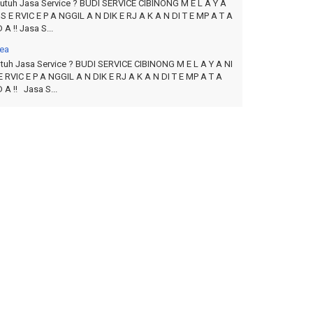
tuh Jasa Service ? BUDI SERVICE CIBINONG M E L A Y A
 S E RVIC E P A NGGIL A N DIK E RJ A K A N DI T E MP A T A
 A !! Jasa S...
ea
tuh Jasa Service ? BUDI SERVICE CIBINONG M E L A Y A NI
E RVIC E P A NGGIL A N DIK E RJ A K A N DI T E MP A T A
 A !! Jasa S...