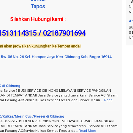
Bu
Tapos
NI
ND
Silahkan Hubungi kami :
Ar
Bu
1513114315 / 02187901694
S 
ND
i akan jadwalkan kunjungkan ke Tempat anda!!
02 Rw. 06 No. 26 Kel. Harapan Jaya Kec. Cibinong Kab. Bogor 16914
C di Cibinong
sa Service ? BUDI SERVICE CIBINONG MELAYANI SERVICE PANGGILAN
N DI TEMPAT ANDA!! Jasa Service yang ditawarkan : Service AC, Steam
ar Pasang ACService Kulkas Service Freezer dan Service Mesin …
Read
C/Kulkas/Mesin Cuci/Freezer di Cibinong
sa Service ? BUDI SERVICE CIBINONG MELAYANI SERVICE PANGGILAN
N DI TEMPAT ANDA!! Jasa Service yang ditawarkan : Service AC, Steam
ar Pasang ACService Kulkas Service Freezer da…
Read More