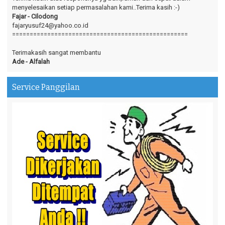
menyelesaikan setiap permasalahan kami..Terima kasih :-)
Fajar - Cilodong
fajaryusuf24@yahoo.co.id
==================================================
Terimakasih sangat membantu
Ade - Alfalah
Adedwiputri.adp@gmail.com
==================================================
Service Panggilan