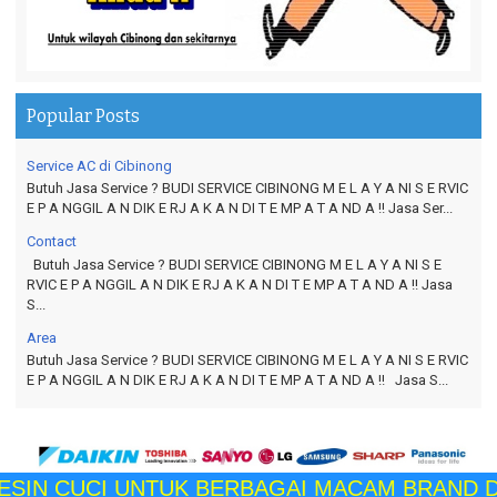
Popular Posts
Service AC di Cibinong
Butuh Jasa Service ? BUDI SERVICE CIBINONG M E L A Y A NI S E RVIC
E P A NGGIL A N DIK E RJ A K A N DI T E MP A T A ND A !! Jasa Ser...
Contact
Butuh Jasa Service ? BUDI SERVICE CIBINONG M E L A Y A NI S E
RVIC E P A NGGIL A N DIK E RJ A K A N DI T E MP A T A ND A !! Jasa
S...
Area
Butuh Jasa Service ? BUDI SERVICE CIBINONG M E L A Y A NI S E RVIC
E P A NGGIL A N DIK E RJ A K A N DI T E MP A T A ND A !! Jasa S...
SIN CUCI UNTUK BERBAGAI MACAM BRAND DAN