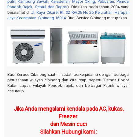
putri
, Kampung Sawah
, Karadenan
, Mayor Oking, Pabuaran
, Pemda
,
o
Pondok Rajek
, Sentul dan Tapos
). Didirikan pada tahun 2004 yang
n
beralamat di
Jl. Raya Cikaret Rt. 02 Rw.06 No.26 Kelurahan. Harapan
Jaya Kecamatan. Cibinong 16914
. Budi Service Cibinong merupakan
Budi Service Cibinong saat ini sudah berkerjasama dengan berbagai
perusahaan wilayah cibinong dan citeureup, seperti "Pemda Bogor,
Rutan Lapas wilayah Pondok rajek, dan berbagai Pabrik wilayah
citeureup.
Jika Anda mengalami kendala pada AC, kukas,
Freezer
dan Mesin cuci
Silahkan Hubungi kami :