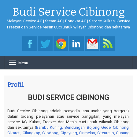
Budi Service Cibinong
Melayani Service AC | Steam AC | Bongkar AC | Service Kulkas | Service
Freezer dan Service Mesin Cuci untuk wilayah Cibinong dan sekitarnya
Menu
T
o
g
g
Profil
l
e
BUDI SERVICE CIBINONG
n
a
v
Budi Service Cibinong adalah penyedia jasa usaha yang bergerak
i
dalam bidang pelayanan atau service panggilan, yang melayani
g
service AC, Kukas, Freezer dan Mesin cuci untuk wilayah Cibinong
a
dan sekitarnya (
Bambu Kuning
, Bendungan, Bojong Gede
, Cibinong,
t
Cikaret
, Cilangkap,
Cilodong
, Cipayung
, Cirimekar
, Citeureup
, Gunung
i