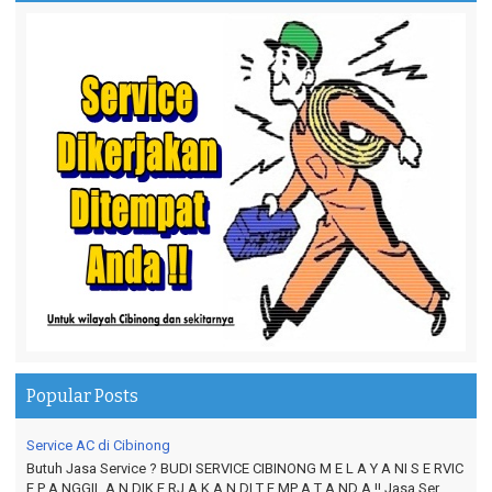
Fajar - Cilodong
fajaryusuf24@yahoo.co.id
==================================================
Terimakasih sangat membantu
Ade - Alfalah
Adedwiputri.adp@gmail.com
==================================================
Popular Posts
Service AC di Cibinong
Butuh Jasa Service ? BUDI SERVICE CIBINONG M E L A Y A NI S E RVIC
E P A NGGIL A N DIK E RJ A K A N DI T E MP A T A ND A !! Jasa Ser...