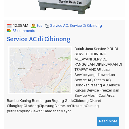
o
n
12:05 AM
tes
Service AC
,
Service Di Cibinong
53 comments
Service AC di Cibinong
Butuh Jasa Service ? BUDI
SERVICE CIBINONG
MELAYANI SERVICE
PANGGILAN DIKERJAKAN DI
TEMPAT ANDA!! Jasa
Service yang ditawarkan :
Service AC, Steam AC,
Bongkar Pasang ACService
Kulkas Service Freezer dan
Service Mesin Cuci Area:
Bambu Kuning Bendungan Bojong GedeCibinong Cikaret
CilangkapCilodongCipayungCirimekarCiteureupGunung
putriKampung SawahKaradenanMayor...
Read More