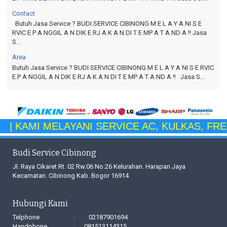
Contact
Butuh Jasa Service ? BUDI SERVICE CIBINONG M E L A Y A NI S E
RVIC E P A NGGIL A N DIK E RJ A K A N DI T E MP A T A ND A !! Jasa
S...
Area
Butuh Jasa Service ? BUDI SERVICE CIBINONG M E L A Y A NI S E RVIC
E P A NGGIL A N DIK E RJ A K A N DI T E MP A T A ND A !! Jasa S...
| KAMI MELAYANI SERVICE AC, KULKAS, FREE
Budi Service Cibinong
Jl. Raya Cikaret Rt. 02 Rw.06 No.26 Kelurahan. Harapan Jaya
Kecamatan. Cibinong Kab. Bogor 16914
Hubungi Kami
Telphone
:
02187901694
Handphone
:
081513114315