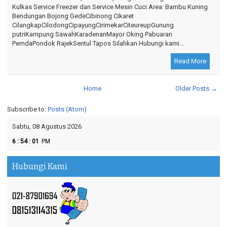
Kulkas Service Freezer dan Service Mesin Cuci Area: Bambu Kuning
Bendungan Bojong GedeCibinong Cikaret
CilangkapCilodongCipayungCirimekarCiteureupGunung
putriKampung SawahKaradenanMayor Oking Pabuaran
PemdaPondok RajekSentul Tapos Silahkan Hubungi kami...
Read More
Home
Older Posts →
Subscribe to:
Posts (Atom)
Sabtu, 08 Agustus 2026
:
:
6
54
02
PM
Hubungi Kami