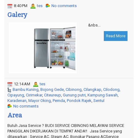
8:40 PM
tes
No comments
Galery
&nbs...
Read More
12:14 AM
tes
Bambu Kuning
,
Bojong Gede
,
Cibinong
,
Cilangkap
,
Cilodong
,
Cipayung
,
Cirimekar
,
Citeureup
,
Gunung putri
,
Kampung Sawah
,
Karadenan
,
Mayor Oking
,
Pemda
,
Pondok Rajek
,
Sentul
No comments
Area
Butuh Jasa Service ? BUDI SERVICE CIBINONG MELAYANI SERVICE
PANGGILAN DIKERJAKAN DI TEMPAT ANDA!! Jasa Service yang
ditawarkan : Service AC, Steam AC, Bongkar Pasang ACService