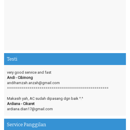
Testi
very good service and fast
Andi - Cibinong
andihamzah.anzah@gmail.com
==================================================
Makasih yah, AC sudah dipasang dgn baik ^.^
Ardiana - Cikaret
ardiana.dian17@gmail.com
==================================================
Terima kasih atas responsnya yg baik,ramah dan cepat dalam
Service Panggilan
menyelesaikan setiap permasalahan kami..Terima kasih :-)