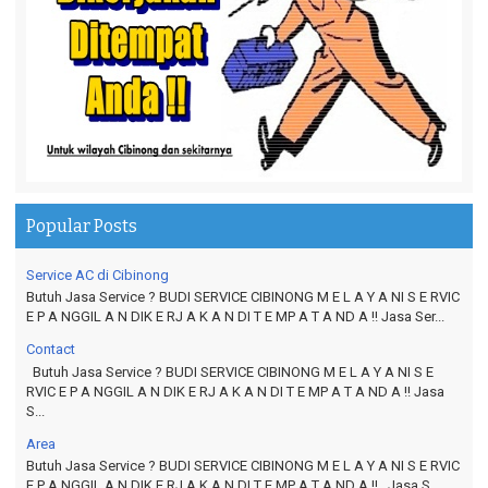
Popular Posts
Service AC di Cibinong
Butuh Jasa Service ? BUDI SERVICE CIBINONG M E L A Y A NI S E RVIC
E P A NGGIL A N DIK E RJ A K A N DI T E MP A T A ND A !! Jasa Ser...
Contact
Butuh Jasa Service ? BUDI SERVICE CIBINONG M E L A Y A NI S E
RVIC E P A NGGIL A N DIK E RJ A K A N DI T E MP A T A ND A !! Jasa
S...
Area
Butuh Jasa Service ? BUDI SERVICE CIBINONG M E L A Y A NI S E RVIC
E P A NGGIL A N DIK E RJ A K A N DI T E MP A T A ND A !! Jasa S...