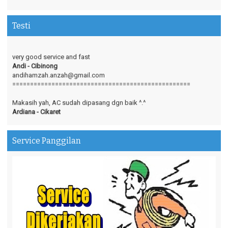
Testi
very good service and fast
Andi - Cibinong
andihamzah.anzah@gmail.com
==================================================
Makasih yah, AC sudah dipasang dgn baik ^.^
Ardiana - Cikaret
ardiana.dian17@gmail.com
==================================================
Service Panggilan
Terima kasih atas responsnya yg baik,ramah dan cepat dalam
menyelesaikan setiap permasalahan kami..Terima kasih :-)
Fajar - Cilodong
fajaryusuf24@yahoo.co.id
==================================================
Terimakasih sangat membantu
Ade - Alfalah
Adedwiputri.adp@gmail.com
==================================================